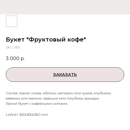
Букет "Фруктовый кофе"
SKU:
955
3 000
р.
ЗАКАЗАТЬ
Состав: гранат, слива, яблоки, нектарин или хурма, клубника,
ежевика или малина, черешня или голубика, орхидеи.
Яркий букет с кофейными нотками.
LxWxH: 300x300x350 mm