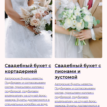
Свадебный букет с
Свадебный букет с
кортадерией
пионами и
эустомой
Авторские букеты невесты.
Подбираем и согласовываем
Авторские букеты невесты.
состав, присылаем коллаж с
Подбираем и согласовываем
подборкой, подбираем
состав, присылаем коллаж с
альтернативу на случай форс-
подборкой, подбираем
мажора. Букеты доставляются в
альтернативу на случай форс-
специальных коробах на воде.
мажора. Букеты доставляются в