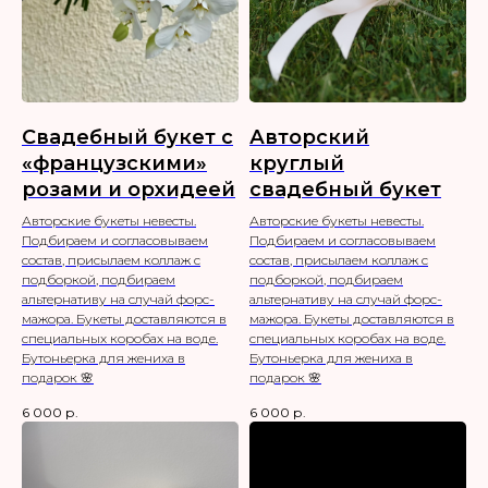
Свадебный букет с
Авторский
«французскими»
круглый
розами и орхидеей
свадебный букет
Авторские букеты невесты.
Авторские букеты невесты.
Подбираем и согласовываем
Подбираем и согласовываем
состав, присылаем коллаж с
состав, присылаем коллаж с
подборкой, подбираем
подборкой, подбираем
альтернативу на случай форс-
альтернативу на случай форс-
мажора. Букеты доставляются в
мажора. Букеты доставляются в
специальных коробах на воде.
специальных коробах на воде.
Бутоньерка для жениха в
Бутоньерка для жениха в
подарок 🌸
подарок 🌸
6 000
р.
6 000
р.