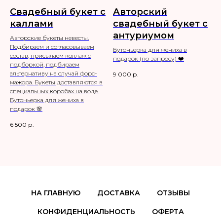
Свадебный букет с
Авторский
каллами
свадебный букет с
антуриумом
Авторские букеты невесты.
Подбираем и согласовываем
Бутоньерка для жениха в
состав, присылаем коллаж с
подарок (по запросу) ❤️
подборкой, подбираем
альтернативу на случай форс-
9 000
р.
мажора. Букеты доставляются в
специальных коробах на воде.
Бутоньерка для жениха в
подарок 🌸
6 500
р.
НА ГЛАВНУЮ
ДОСТАВКА
ОТЗЫВЫ
КОНФИДЕНЦИАЛЬНОСТЬ
ОФЕРТА