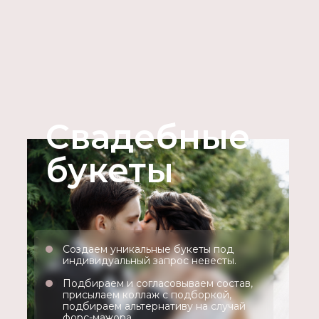
Свадебные
букеты
Создаем уникальные букеты под
индивидуальный запрос невесты.
Подбираем и согласовываем состав,
присылаем коллаж с подборкой,
подбираем альтернативу на случай
форс-мажора.