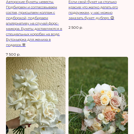
Авторские букеты невесты.
Если свой букет на столько
Подбираем и согласовываем
красив что жалко делать его
состав, присылаем коллаж с
подружкам, у нас можно
подборкой, подбираем
заказать букет-дублер. 😉
альтернативу на случай форс-
2 500
р.
мажора. Букеты доставляются в
специальных коробах на воде.
Бутоньерка для жениха в
подарок 🌸
7 500
р.