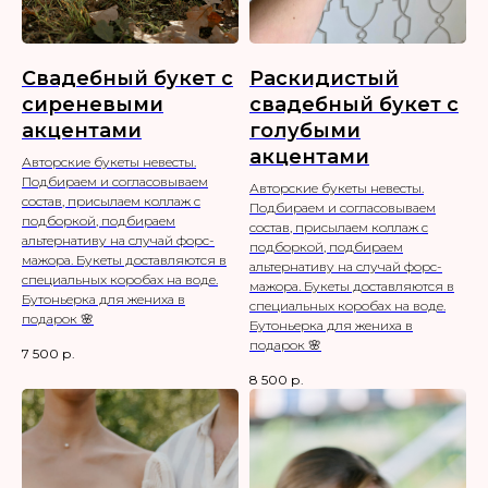
Свадебный букет с
Раскидистый
сиреневыми
свадебный букет с
акцентами
голубыми
акцентами
Авторские букеты невесты.
Подбираем и согласовываем
Авторские букеты невесты.
состав, присылаем коллаж с
Подбираем и согласовываем
подборкой, подбираем
состав, присылаем коллаж с
альтернативу на случай форс-
подборкой, подбираем
мажора. Букеты доставляются в
альтернативу на случай форс-
специальных коробах на воде.
мажора. Букеты доставляются в
Бутоньерка для жениха в
специальных коробах на воде.
подарок 🌸
Бутоньерка для жениха в
подарок 🌸
7 500
р.
8 500
р.