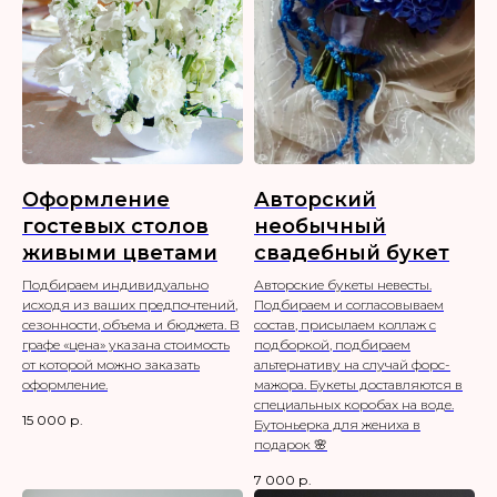
Оформление
Авторский
гостевых столов
необычный
живыми цветами
свадебный букет
Подбираем индивидуально
Авторские букеты невесты.
исходя из ваших предпочтений,
Подбираем и согласовываем
сезонности, объема и бюджета. В
состав, присылаем коллаж с
графе «цена» указана стоимость
подборкой, подбираем
от которой можно заказать
альтернативу на случай форс-
оформление.
мажора. Букеты доставляются в
специальных коробах на воде.
15 000
р.
Бутоньерка для жениха в
подарок 🌸
7 000
р.