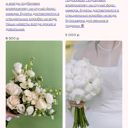
и всегда подбираем
альтернативу на случай форс-
альтернативу на случай форс-
мажора. Букеты доставляются в
мажора. Букеты доставляются в
специальных коробах на воде.
специальных коробах на воде.
Бутоньерка для жениха в
Наши невесты всегда яркие и
подарок 🌸
довольные.
9 000
р.
8 500
р.