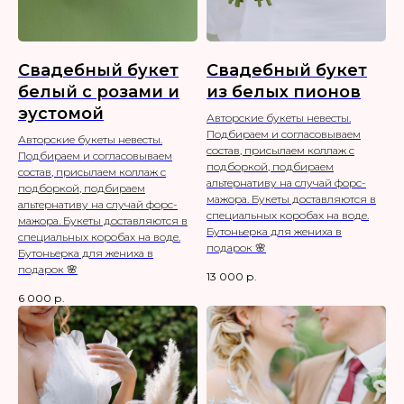
Свадебный букет
Свадебный букет
белый с розами и
из белых пионов
эустомой
Авторские букеты невесты.
Подбираем и согласовываем
Авторские букеты невесты.
состав, присылаем коллаж с
Подбираем и согласовываем
подборкой, подбираем
состав, присылаем коллаж с
альтернативу на случай форс-
подборкой, подбираем
мажора. Букеты доставляются в
альтернативу на случай форс-
специальных коробах на воде.
мажора. Букеты доставляются в
Бутоньерка для жениха в
специальных коробах на воде.
подарок 🌸
Бутоньерка для жениха в
подарок 🌸
13 000
р.
6 000
р.