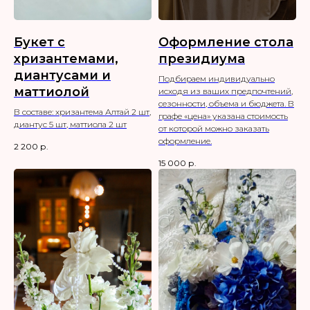
Букет с
Оформление стола
хризантемами,
президиума
диантусами и
Подбираем индивидуально
маттиолой
исходя из ваших предпочтений,
сезонности, объема и бюджета. В
В составе: хризантема Алтай 2 шт,
графе «цена» указана стоимость
диантус 5 шт, маттиола 2 шт
от которой можно заказать
оформление.
2 200
р.
15 000
р.