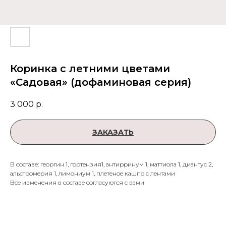
Коринка с летними цветами
«Садовая» (дофаминовая серия)
3 000
р.
ЗАКАЗАТЬ
В составе: георгин 1, гортензия1, антирринум 1, маттиола 1, диантус 2,
альстромерия 1, лимониум 1, плетеное кашпо с лентами
Все изменения в составе согласуются с вами