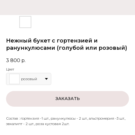
Нежный букет с гортензией и
ранункулюсами (голубой или розовый)
3 800
р.
Цвет
розовый
ЗАКАЗАТЬ
Состав : гортензия -1 шт., ранункулюсы - 2 шт., альстромерия -3 шт.,
эвкалипт - 2 шт., роза кустовая 2шт.