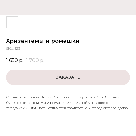
Хризантемы и ромашки
SKU:
123
1 650
р.
1 700
р.
ЗАКАЗАТЬ
Состав: хризантема Алтай 3 шт, ромашка кустовая 3шт. Светлый
букет с хризантемами и ромашками в милой упаковке с
сердечками. Эти цветы отличатся стойкостью и порадуют вас долго.